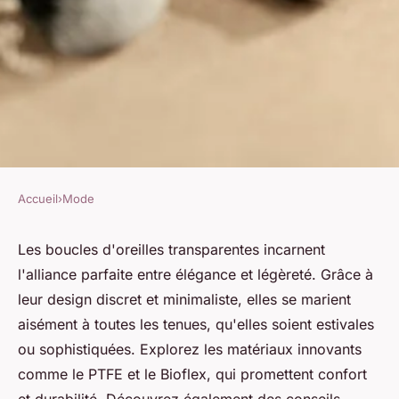
Accueil
›
Mode
MODE
Les boucles d'oreilles
Les boucles d'oreilles transparentes incarnent
l'alliance parfaite entre élégance et légèreté. Grâce à
transparentes : élégance et
leur design discret et minimaliste, elles se marient
légèreté
aisément à toutes les tenues, qu'elles soient estivales
ou sophistiquées. Explorez les matériaux innovants
Victoire
•
12 mars 2025
•
3 min de lecture
comme le PTFE et le Bioflex, qui promettent confort