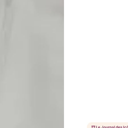
🎞️ Le Journal des I