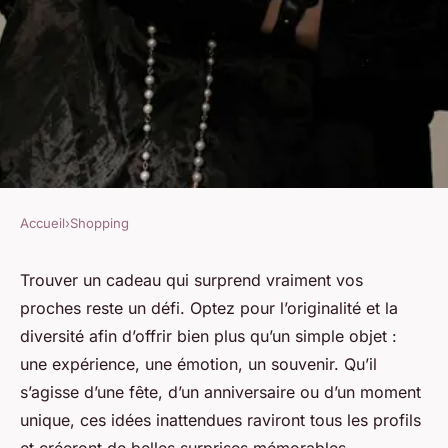
Accueil
›
Shopping
SHOPPING
Top 10 cadeaux surprenants
Trouver un cadeau qui surprend vraiment vos
proches reste un défi. Optez pour l’originalité et la
pour ravir vos proches
diversité afin d’offrir bien plus qu’un simple objet :
une expérience, une émotion, un souvenir. Qu’il
Victoire
•
17 février 2026
•
13 min de lecture
s’agisse d’une fête, d’un anniversaire ou d’un moment
unique, ces idées inattendues raviront tous les profils